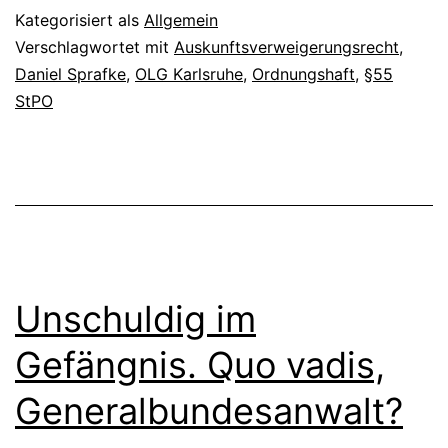
Kategorisiert als
Allgemein
Verschlagwortet mit
Auskunftsverweigerungsrecht
,
Daniel Sprafke
,
OLG Karlsruhe
,
Ordnungshaft
,
§55
StPO
Unschuldig im
Gefängnis. Quo vadis,
Generalbundesanwalt?