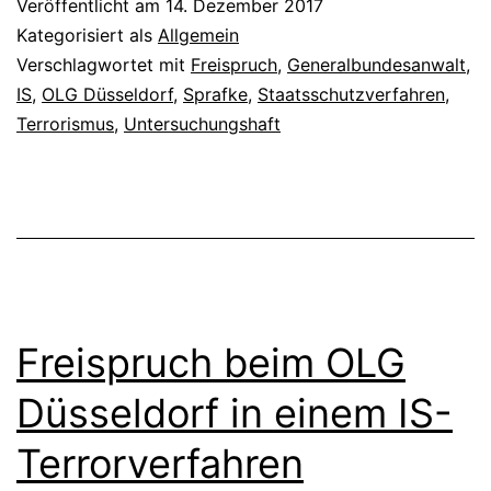
Veröffentlicht am
14. Dezember 2017
Kategorisiert als
Allgemein
Verschlagwortet mit
Freispruch
,
Generalbundesanwalt
,
IS
,
OLG Düsseldorf
,
Sprafke
,
Staatsschutzverfahren
,
Terrorismus
,
Untersuchungshaft
Freispruch beim OLG
Düsseldorf in einem IS-
Terrorverfahren