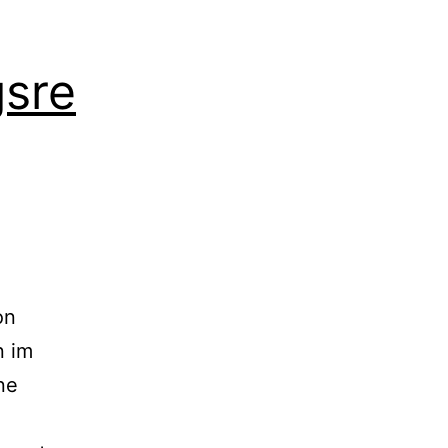
gsre
on
n im
ne