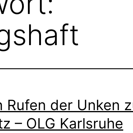
ort:
gshaft
 Rufen der Unken 
tz – OLG Karlsruhe