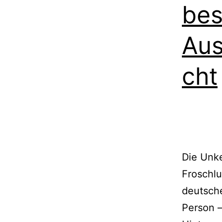
bes
Aus
cht
Die Unke
Froschlu
deutsch
Person 