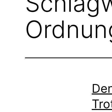
Schlagw
Ordnun
Den
Tro