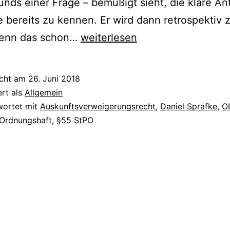
unds einer Frage – bemüßigt sieht, die klare An
e bereits zu kennen. Er wird dann retrospektiv 
enn das schon…
weiterlesen
icht am
26. Juni 2018
ert als
Allgemein
wortet mit
Auskunftsverweigerungsrecht
,
Daniel Sprafke
,
O
Ordnungshaft
,
§55 StPO