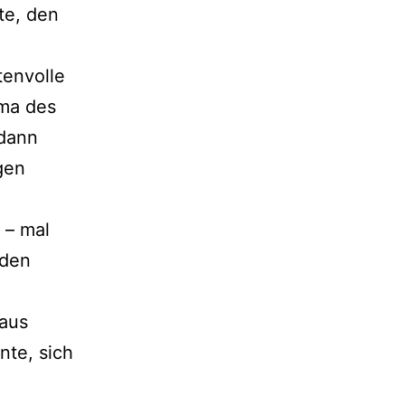
te, den
tenvolle
ima des
odann
gen
 – mal
 den
 aus
nte, sich