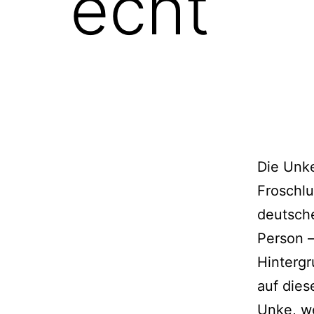
echt
Die Unke
Froschlu
deutsch
Person 
Hintergr
auf dies
Unke, we