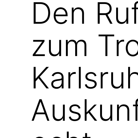
Den Ru
zum Tro
Karlsru
Auskunf