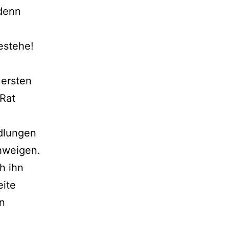
 denn
gestehe!
 ersten
 Rat
dlungen
chweigen.
h ihn
eite
in