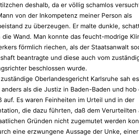
ilzchen deshalb, da er völlig schamlos versuch
Mann von der Inkompetenz meiner Person als
istand zu überzeugen. Er malte dunkle, schat
n die Wand. Man konnte das feucht-modrige Kl
erkers förmlich riechen, als der Staatsanwalt s
shaft beantragte und diese auch vom zuständi
ngsrichter beschlossen wurde.
 zuständige Oberlandesgericht Karlsruhe sah es
 anders als die Justiz in Baden-Baden und hob
 auf. Es waren Feinheiten im Urteil und in der
ation, die dazu führten, daß dem Verurteilten
aatlichen Gründen nicht zugemutet werden kon
durch eine erzwungene Aussage der Unke, einer