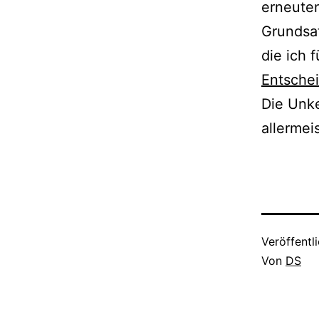
erneuten
Grundsat
die ich 
Entschei
Die Unk
allermei
Veröffentl
Von
DS