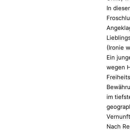
In diese
Froschlu
Angeklag
Liebling
(Ironie 
Ein jung
wegen H
Freiheit
Bewährun
im tiefs
geograph
Vernunf
Nach Rec