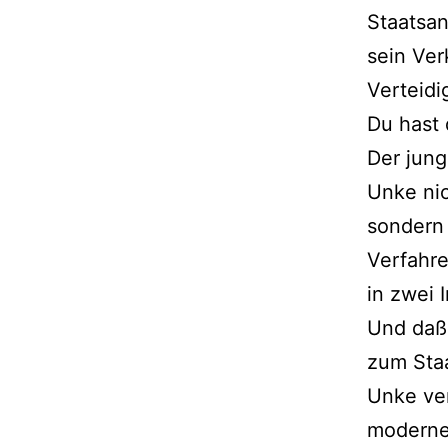
Staatsan
sein Ver
Verteidi
Du hast
Der jung
Unke nic
sondern 
Verfahr
in zwei 
Und daß 
zum Sta
Unke ver
modernes