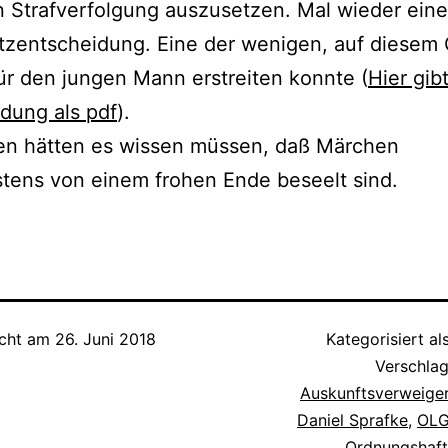
 Strafverfolgung auszusetzen. Mal wieder eine
zentscheidung. Eine der wenigen, auf diesem 
für den jungen Mann erstreiten konnte (
Hier gib
dung als pdf
).
en hätten es wissen müssen, daß Märchen
stens von einem frohen Ende beseelt sind.
icht am
26. Juni 2018
Kategorisiert al
Verschlag
Auskunftsverweige
Daniel Sprafke
,
OLG
Ordnungshaft