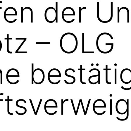
fen der U
tz – OLG
he bestäti
tsverweig