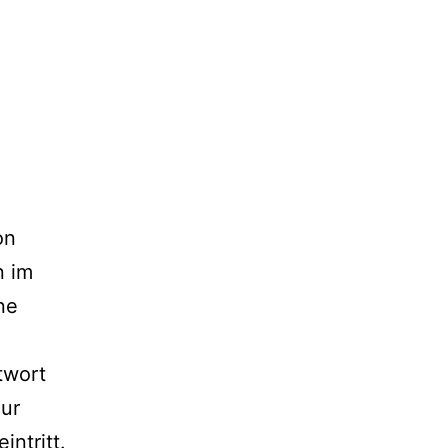
on
n im
ne
twort
zur
ntritt.