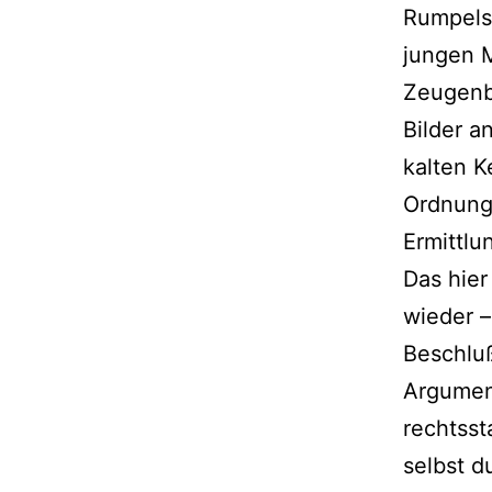
Rumpelst
jungen 
Zeugenbe
Bilder a
kalten K
Ordnung
Ermittlu
Das hier
wieder –
Beschluß
Argument
rechtsst
selbst 