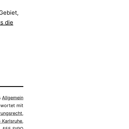
Gebiet,
ts die
s
Allgemein
wortet mit
rungsrecht
,
 Karlsruhe
,
,
§55 StPO