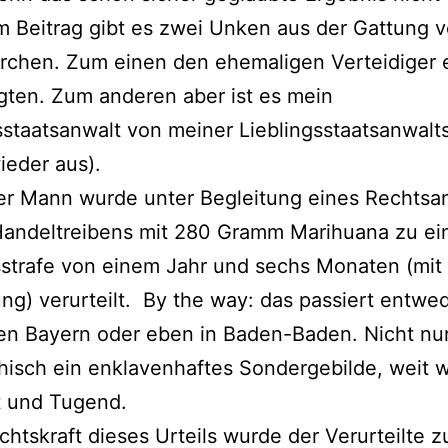
m Beitrag gibt es zwei Unken aus der Gattung 
rchen. Zum einen den ehemaligen Verteidiger 
ten. Zum anderen aber ist es mein
sstaatsanwalt von meiner Lieblingsstaatsanwalt
wieder aus).
er Mann wurde unter Begleitung eines Rechtsa
andeltreibens mit 280 Gramm Marihuana zu ei
sstrafe von einem Jahr und sechs Monaten (mit
g) verurteilt. By the way: das passiert entwe
ten Bayern oder eben in Baden-Baden. Nicht nu
isch ein enklavenhaftes Sondergebilde, weit 
t und Tugend.
htskraft dieses Urteils wurde der Verurteilte z