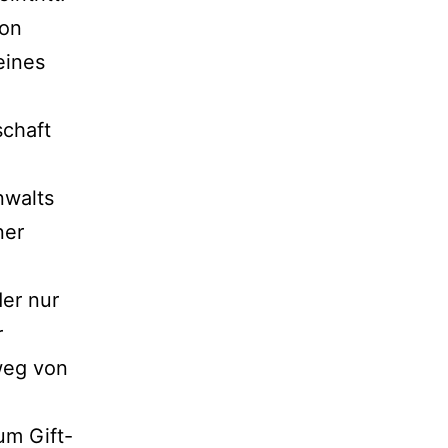
von
eines
schaft
nwalts
ner
der nur
r
weg von
um Gift-