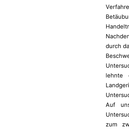
Verfa
Betäubu
Handeltr
Nachdem
durch da
Beschw
Untersu
lehnte
Landger
Untersu
Auf uns
Untersuc
zum zwe