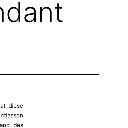
ndant
at diese
ntlassen
tand des