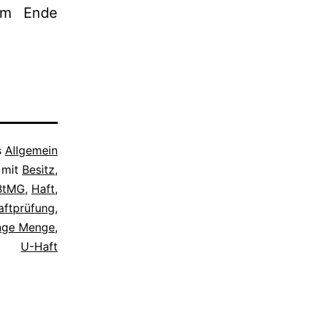
am Ende
s
Allgemein
 mit
Besitz
,
BtMG
,
Haft
,
aftprüfung
,
inge Menge
,
U-Haft