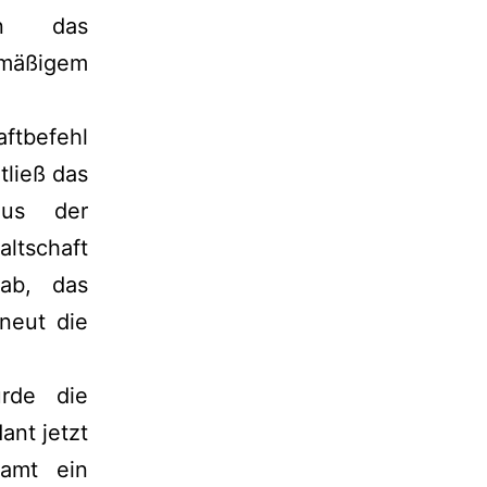
en das
smäßigem
ftbefehl
tließ das
aus der
ltschaft
ab, das
neut die
urde die
ant jetzt
samt ein