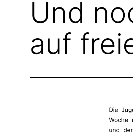
Und no
auf fre
Die Jug
Woche n
und den