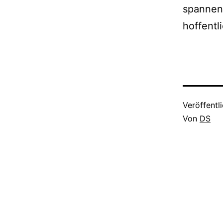
spanne
hoffentl
Veröffentl
Von
DS