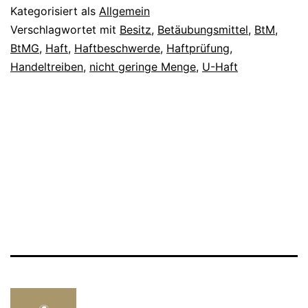
Kategorisiert als
Allgemein
Verschlagwortet mit
Besitz
,
Betäubungsmittel
,
BtM
,
BtMG
,
Haft
,
Haftbeschwerde
,
Haftprüfung
,
Handeltreiben
,
nicht geringe Menge
,
U-Haft