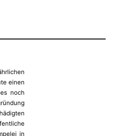
hrlichen
ute einen
ies noch
egründung
ädigten
entliche
pelei in