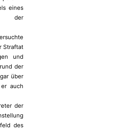
els eines
ch, der
ersuchte
 Straftat
ngen und
rund der
gar über
 er auch
eter der
stellung
feld des