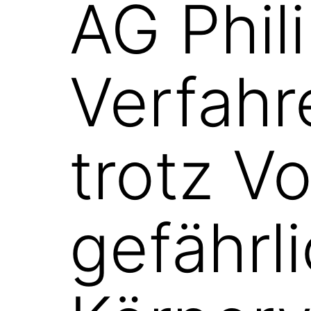
AG Phil
Verfahr
trotz V
gefährl