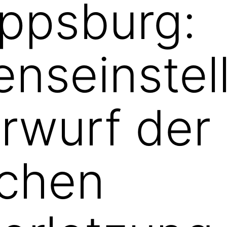
ippsburg:
enseinstel
orwurf der
ichen