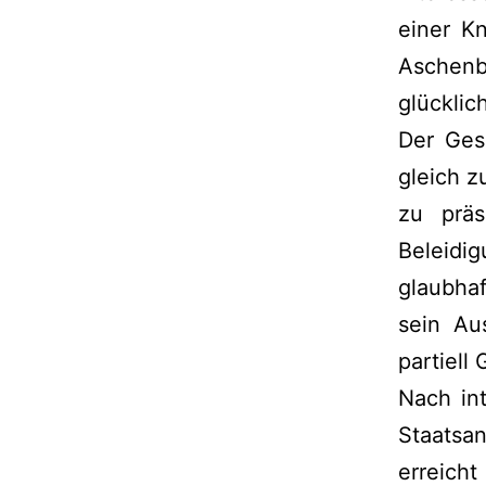
einer Kn
Aschen
glücklic
Der Ges
gleich z
zu präs
Beleidi
glaubha
sein Au
partiell
Nach in
Staatsa
erreich