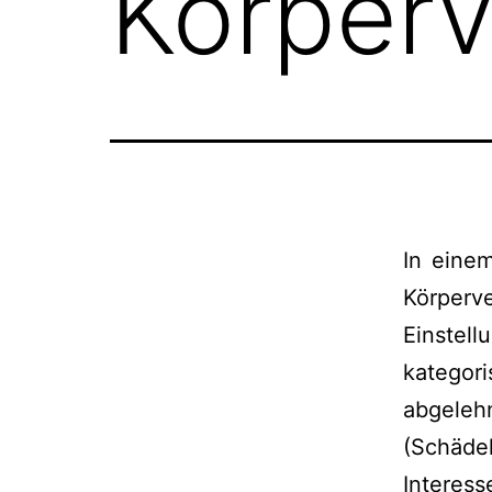
Körperv
In eine
Körperve
Einstel
kategori
abgele
(Schäde
Interes