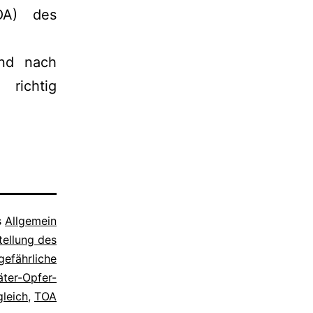
TOA) des
und nach
richtig
s
Allgemein
tellung des
gefährliche
äter-Opfer-
leich
,
TOA