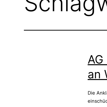
Schlag
AG 
an 
Die Ankl
einschüc