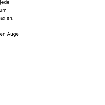
 jede
zum
laxien.
uen Auge