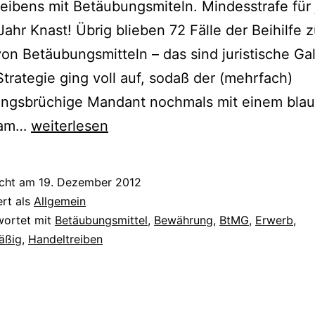
eibens mit Betäubungsmiteln. Mindesstrafe für
 Jahr Knast! Übrig blieben 72 Fälle der Beihilfe 
on Betäubungsmitteln – das sind juristische Ga
trategie ging voll auf, sodaß der (mehrfach)
ngsbrüchige Mandant nochmals mit einem bla
kam…
weiterlesen
icht am
19. Dezember 2012
ert als
Allgemein
wortet mit
Betäubungsmittel
,
Bewährung
,
BtMG
,
Erwerb
,
äßig
,
Handeltreiben