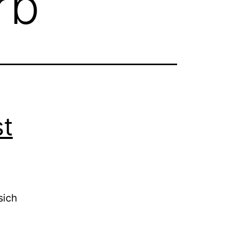
rb
t
sich