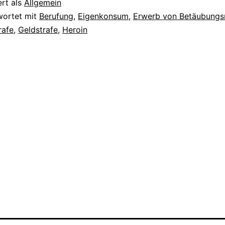
ert als
Allgemein
wortet mit
Berufung
,
Eigenkonsum
,
Erwerb von Betäubungs
rafe
,
Geldstrafe
,
Heroin