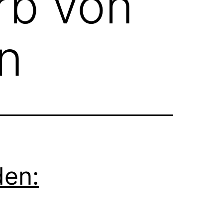
rb von
n
den: