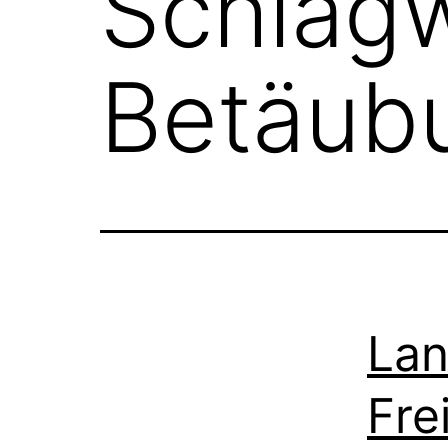
Schlag
Betäubu
Lan
Fre