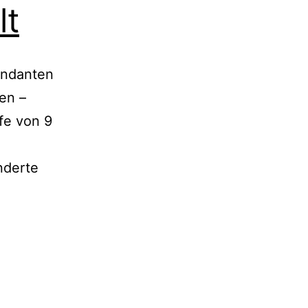
lt
andanten
en –
fe von 9
nderte