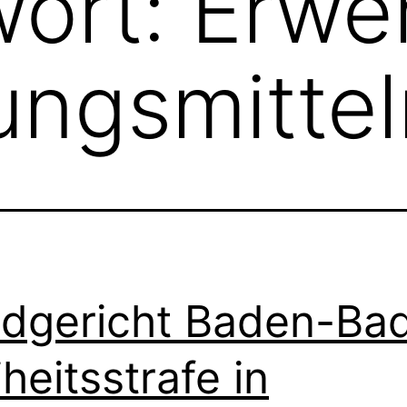
wort:
Erwe
ngsmittel
dgericht Baden-Ba
iheitsstrafe in