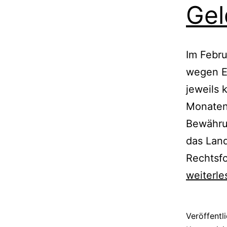
Gel
Im Febru
wegen Er
jeweils 
Monaten 
Bewährun
das Land
Rechtsf
weiterle
Veröffentl