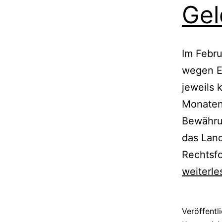
Gel
Im Febru
wegen Er
jeweils 
Monaten 
Bewährun
das Land
Rechtsf
weiterle
Veröffentl