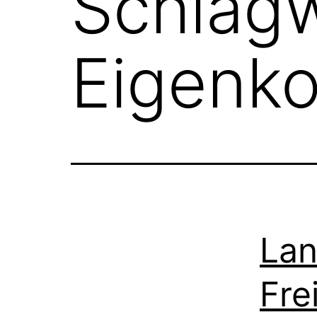
Schlagw
Eigenk
Lan
Fre