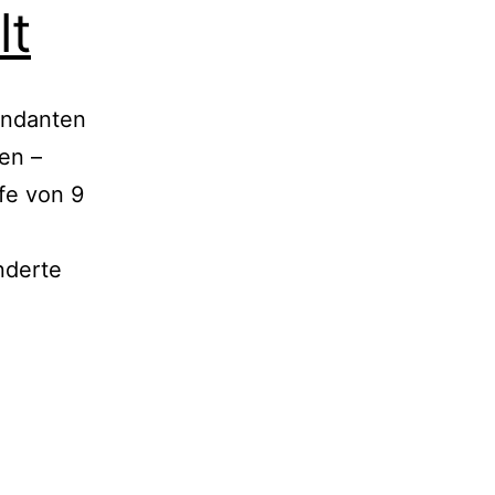
lt
andanten
en –
fe von 9
nderte