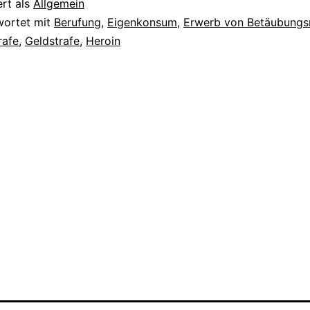
ert als
Allgemein
wortet mit
Berufung
,
Eigenkonsum
,
Erwerb von Betäubungs
rafe
,
Geldstrafe
,
Heroin