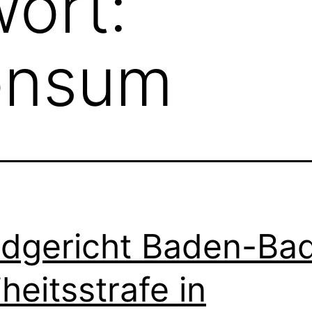
ort:
onsum
dgericht Baden-Ba
iheitsstrafe in