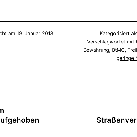
icht am
19. Januar 2013
Kategorisiert al
Verschlagwortet mit
Bewährung
,
BtMG
,
Frei
geringe
em
aufgehoben
Straßenver