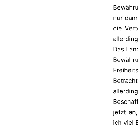
Bewähru
nur dan
die Ver
allerdin
Das Land
Bewähru
Freihei
Betrach
aller
Beschaf
jetzt an
ich viel 