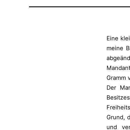
Eine kl
meine B
abgeän
Mandant
Gramm vo
Der Man
Besitz
Freihei
Grund, 
und ver