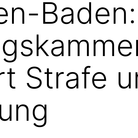
en-Baden:
ngskamme
rt Strafe u
ung