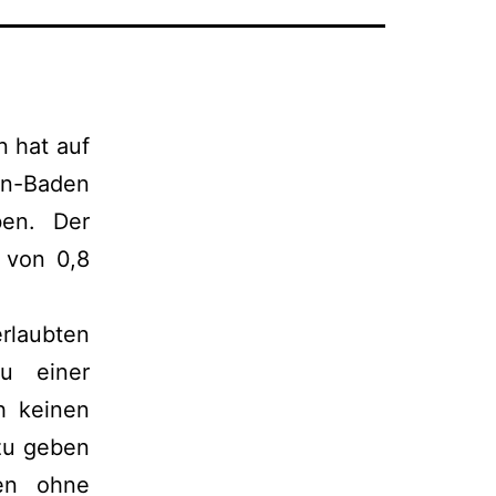
 hat auf
en-Baden
en. Der
 von 0,8
rlaubten
u einer
h keinen
zu geben
ten ohne