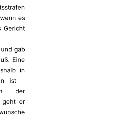
sstrafen
 wenn es
 Gericht
e und gab
uß. Eine
shalb in
en ist –
ch der
 geht er
t wünsche