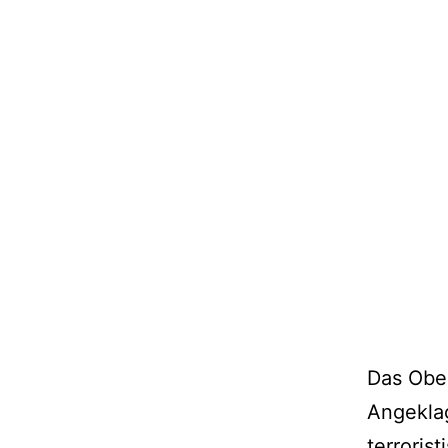
Das Ober
Angeklag
terroris