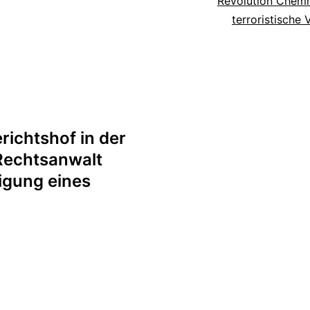
Revolution Chemn
terroristische 
ichtshof in der
Rechtsanwalt
igung eines