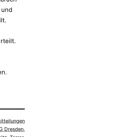
n und
lt.
teilt.
en.
itteilungen
G Dresden
,