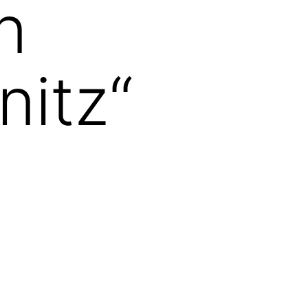
n
nitz“