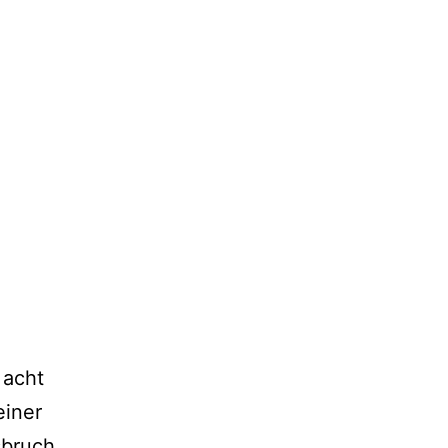
 acht
einer
sbruch