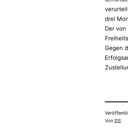
verurtei
drei Mon
Der von 
Freiheit
Gegen da
Erfolgsa
Zustellu
Veröffentl
Von
DS