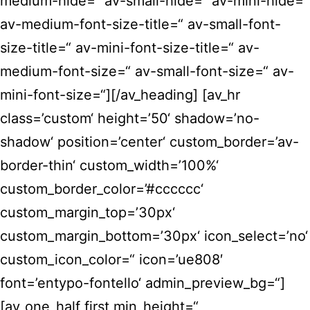
medium-hide=“ av-small-hide=“ av-mini-hide=“
av-medium-font-size-title=“ av-small-font-
size-title=“ av-mini-font-size-title=“ av-
medium-font-size=“ av-small-font-size=“ av-
mini-font-size=“][/av_heading] [av_hr
class=’custom‘ height=’50‘ shadow=’no-
shadow‘ position=’center‘ custom_border=’av-
border-thin‘ custom_width=’100%‘
custom_border_color=’#cccccc‘
custom_margin_top=’30px‘
custom_margin_bottom=’30px‘ icon_select=’no‘
custom_icon_color=“ icon=’ue808′
font=’entypo-fontello‘ admin_preview_bg=“]
[av_one_half first min_height=“