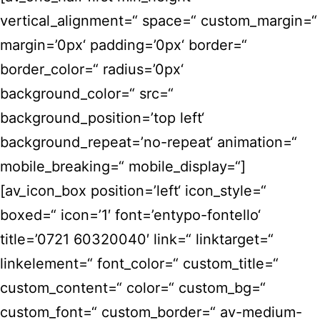
vertical_alignment=“ space=“ custom_margin=“
margin=’0px‘ padding=’0px‘ border=“
border_color=“ radius=’0px‘
background_color=“ src=“
background_position=’top left‘
background_repeat=’no-repeat‘ animation=“
mobile_breaking=“ mobile_display=“]
[av_icon_box position=’left‘ icon_style=“
boxed=“ icon=’1′ font=’entypo-fontello‘
title=’0721 60320040′ link=“ linktarget=“
linkelement=“ font_color=“ custom_title=“
custom_content=“ color=“ custom_bg=“
custom_font=“ custom_border=“ av-medium-