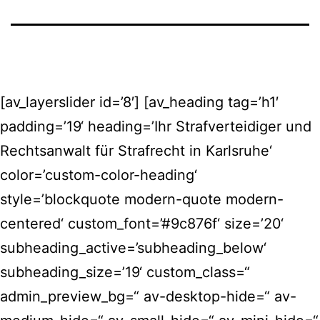
[av_layerslider id=’8′] [av_heading tag=’h1′
padding=’19‘ heading=’Ihr Strafverteidiger und
Rechtsanwalt für Strafrecht in Karlsruhe‘
color=’custom-color-heading‘
style=’blockquote modern-quote modern-
centered‘ custom_font=’#9c876f‘ size=’20‘
subheading_active=’subheading_below‘
subheading_size=’19‘ custom_class=“
admin_preview_bg=“ av-desktop-hide=“ av-